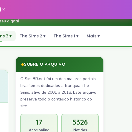
×
eu digital
ms 3 ▾
The Sims 2 ▾
The Sims 1 ▾
Mais ▾
SOBRE O ARQUIVO
O Sim BR.net foi um dos maiores portais
brasileiros dedicados a franquia The
Sims, ativo de 2001 a 2018. Este arquivo
preserva todo o conteudo historico do
site.
17
5326
Anos online
Noticias