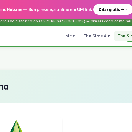
FindHub.me
— Sua presença online em UM link.
Criar grátis →
 arquivo historico do O Sim BR.net (2001-2018) — preservado como mus
The Sims 4 ▾
The Si
Inicio
ana