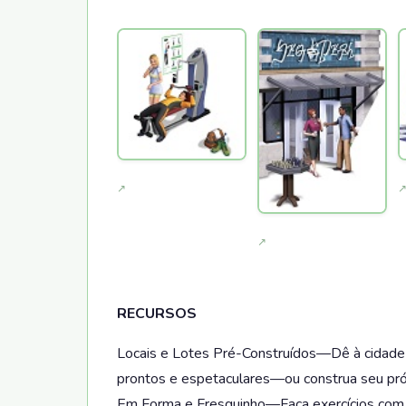
RECURSOS
Locais e Lotes Pré-Construídos—Dê à cidade 
prontos e espetaculares—ou construa seu pró
Em Forma e Fresquinho—Faça exercícios com e