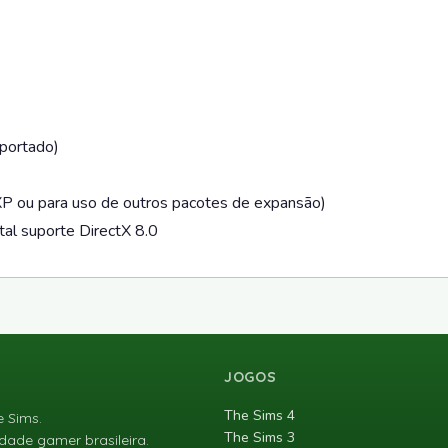
portado)
ou para uso de outros pacotes de expansão)
al suporte DirectX 8.0
JOGOS
The Sims 4
e Sims.
The Sims 3
ade gamer brasileira.