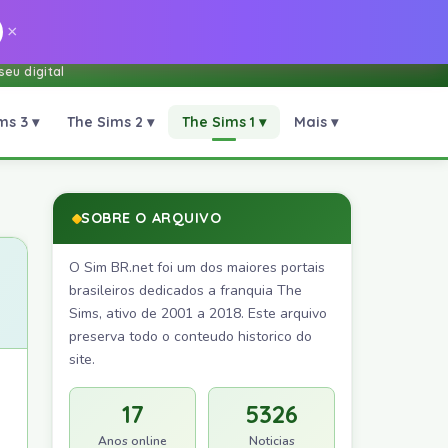
×
eu digital
ms 3 ▾
The Sims 2 ▾
The Sims 1 ▾
Mais ▾
SOBRE O ARQUIVO
O Sim BR.net foi um dos maiores portais
brasileiros dedicados a franquia The
Sims, ativo de 2001 a 2018. Este arquivo
preserva todo o conteudo historico do
site.
17
5326
Anos online
Noticias