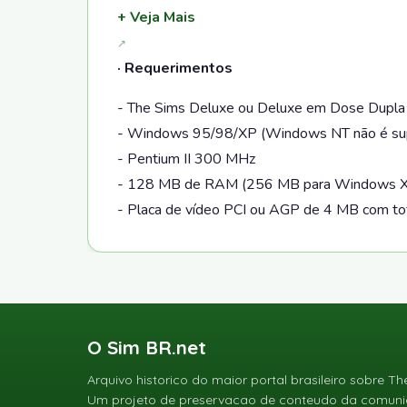
+ Veja Mais
· Requerimentos
- The Sims Deluxe ou Deluxe em Dose Dupla
- Windows 95/98/XP (Windows NT não é su
- Pentium II 300 MHz
- 128 MB de RAM (256 MB para Windows XP 
- Placa de vídeo PCI ou AGP de 4 MB com tot
O Sim BR.net
Arquivo historico do maior portal brasileiro sobre Th
Um projeto de preservacao de conteudo da comunid