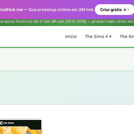
FindHub.me
— Sua presença online em UM link.
Criar grátis →
 arquivo historico do O Sim BR.net (2001-2018) — preservado como mus
The Sims 4 ▾
The Si
Inicio