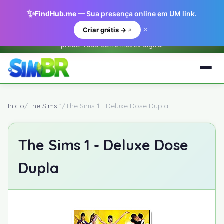
✨
FindHub.me
— Sua presença online em UM link.
×
Criar grátis →
Este e um arquivo historico do O Sim BR.net (2001-2018) —
preservado como museu digital
Inicio
/
The Sims 1
/
The Sims 1 - Deluxe Dose Dupla
The Sims 1 - Deluxe Dose
Dupla