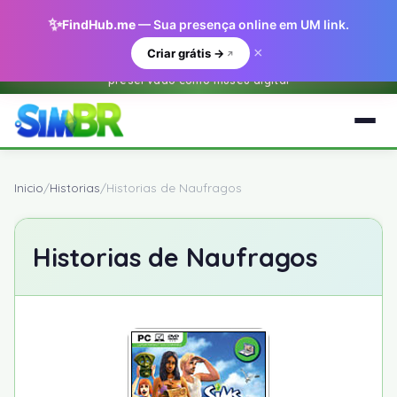
✨
FindHub.me
— Sua presença online em UM link.
×
Criar grátis →
Este e um arquivo historico do O Sim BR.net (2001-2018) —
preservado como museu digital
Inicio
/
Historias
/
Historias de Naufragos
Historias de Naufragos