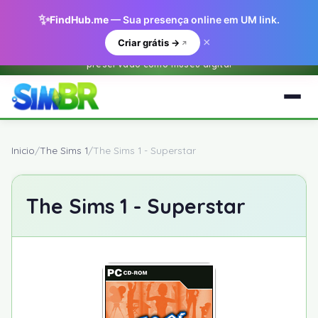
✨
FindHub.me
— Sua presença online em UM link.
×
Criar grátis →
Este e um arquivo historico do O Sim BR.net (2001-2018) —
preservado como museu digital
Inicio
/
The Sims 1
/
The Sims 1 - Superstar
The Sims 1 - Superstar