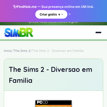
✨
FindHub.me
— Sua presença online em UM link.
×
Criar grátis →
Este e um arquivo historico do O Sim BR.net (2001-2018) —
preservado como museu digital
Inicio
/
The Sims 2
/
The Sims 2 - Diversao em Familia
The Sims 2 - Diversao em
Familia