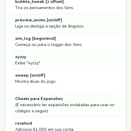
bubble_tweak [z offset]
Tira os pensamentos dos Sims.
preview_anims [on/off]
Liga ou desliga a opção de ângulos.
sim_log [begin/end]
Começa ou para o loggin dos Sims.
xyzzy
Exibe "xyzzy"
sweep [on/off]
Mostra dicas do jogo.
Cheats para Expansões
(É necessário ter expansões instaladas para usar os
códigos a seguir)
rosebud
Adiciona §1.000 em sua conta.