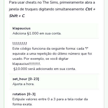
Para usar cheats no The Sims, primeiramente abra a
janela de truques digitando simultaneamente
Ctrl +
Shift + C
.
klapaucius
Adiciona §1.000 em sua conta.
!;!;!;!;!;!;!;!
Este código funciona da seguinte forma: cada "!"
equivale a uma repetição do último número que foi
usado. Por exemplo, se você digitar
klapaucius!;!;!;!;!;!;!;!,
§10.000 será adicionado em sua conta.
set_hour [0-23]
Ajusta a hora.
rotation [0-3]
Estipule valores entre 0 a 3 para a tela rodar da
forma exata.