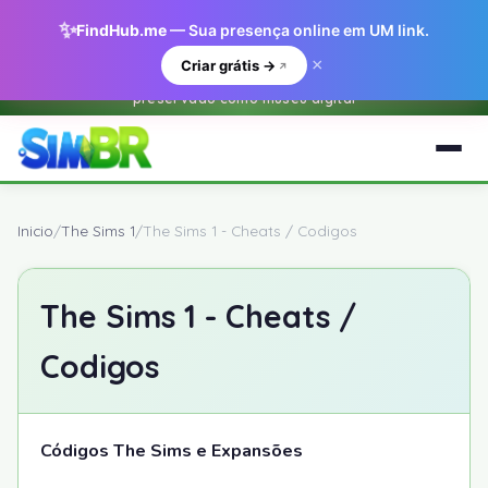
✨
FindHub.me
— Sua presença online em UM link.
×
Criar grátis →
Este e um arquivo historico do O Sim BR.net (2001-2018) —
preservado como museu digital
Inicio
/
The Sims 1
/
The Sims 1 - Cheats / Codigos
The Sims 1 - Cheats /
Codigos
Códigos The Sims e Expansões