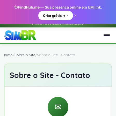
✨
FindHub.me
— Sua presença online em UM link.
×
Criar grátis →
Este e um arquivo historico do O Sim BR.net (2001-2018) —
preservado como museu digital
Inicio
/
Sobre o Site
/
Sobre o Site - Contato
Sobre o Site - Contato
✉