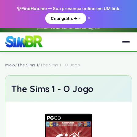
✨
FindHub.me
— Sua presença online em UM link.
×
Criar grátis →
Este e um arquivo historico do O Sim BR.net (2001-2018) —
preservado como museu digital
Inicio
/
The Sims 1
/
The Sims 1 - O Jogo
The Sims 1 - O Jogo