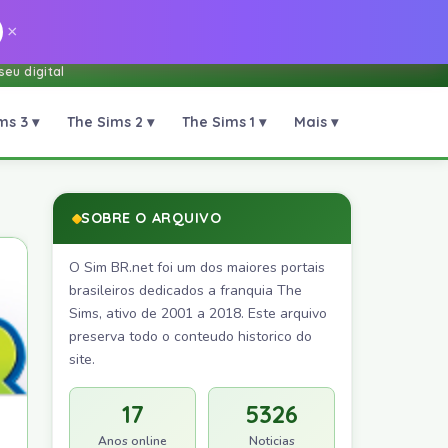
×
eu digital
ms 3 ▾
The Sims 2 ▾
The Sims 1 ▾
Mais ▾
SOBRE O ARQUIVO
O Sim BR.net foi um dos maiores portais
brasileiros dedicados a franquia The
Sims, ativo de 2001 a 2018. Este arquivo
preserva todo o conteudo historico do
site.
17
5326
Anos online
Noticias