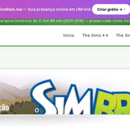
FindHub.me
— Sua presença online em UM link.
Criar grátis →
 arquivo historico do O Sim BR.net (2001-2018) — preservado como mus
The Sims 4 ▾
The Si
Inicio