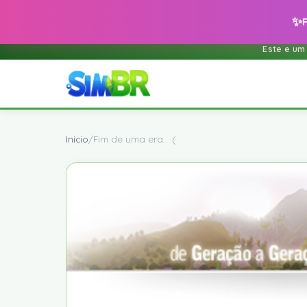
✨
Este e um
Inicio
/
Fim de uma era.. :(