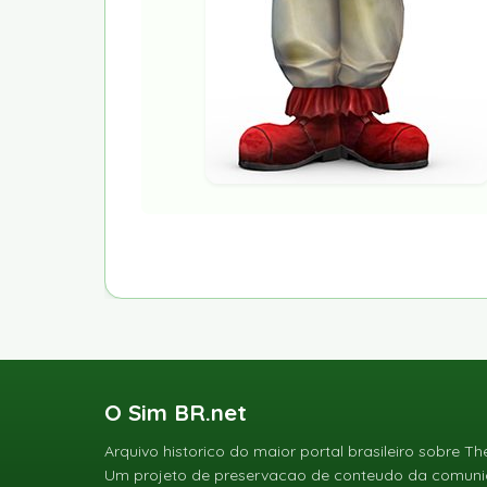
O Sim BR.net
Arquivo historico do maior portal brasileiro sobre Th
Um projeto de preservacao de conteudo da comunid