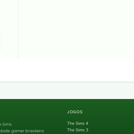
JOGOS
The Sims 4
e Sims.
The Sims 3
ade gamer brasileira.