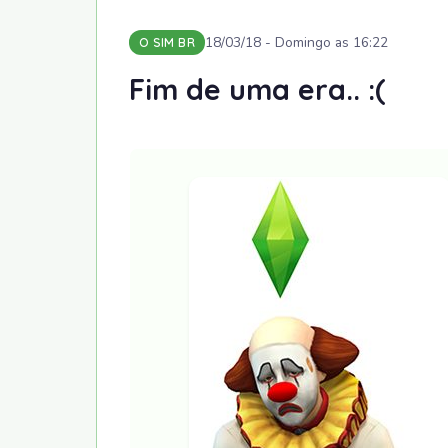
18/03/18 - Domingo as 16:22
O SIM BR
Fim de uma era.. :(