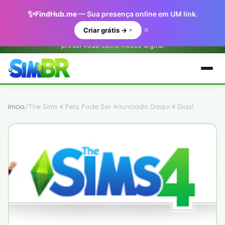
✨
FindHub.me
— Sua presença online em UM link.
×
Criar grátis →
Este e um arquivo historico do O Sim BR.net (2001-2018) —
preservado como museu digital
Inicio
/
The Sims 4 Pets Pode Ser Anunciado Daqui 4 Dias!