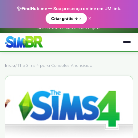
✨
FindHub.me
— Sua presença online em UM link.
×
Criar grátis →
Este e um arquivo historico do O Sim BR.net (2001-2018) —
preservado como museu digital
Inicio
/
The Sims 4 para Consoles Anunciado!