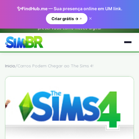
✨
FindHub.me
— Sua presença online em UM link.
×
Criar grátis →
Este e um arquivo historico do O Sim BR.net (2001-2018) —
preservado como museu digital
Inicio
/
Carros Podem Chegar ao The Sims 4!